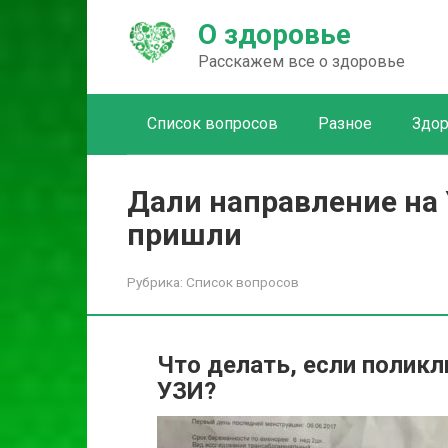
Перейти
О здоровье
к
контенту
Расскажем все о здоровье
Список вопросов
Разное
Здо
Дали направление на 
пришли
Рубрика:
Список вопросов
Что делать, если поликл
УЗИ?