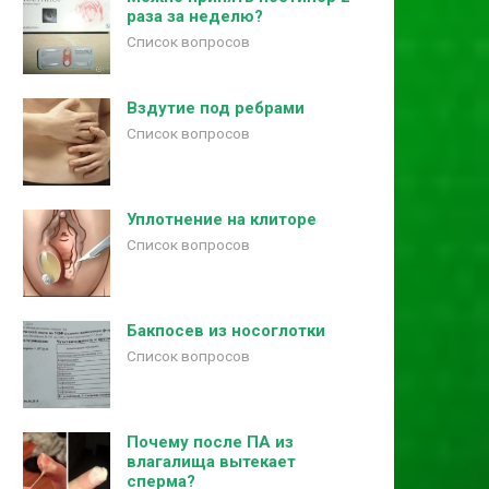
раза за неделю?
Список вопросов
Вздутие под ребрами
Список вопросов
Уплотнение на клиторе
Список вопросов
Бакпосев из носоглотки
Список вопросов
Почему после ПА из
влагалища вытекает
сперма?