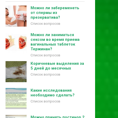
Можно ли забеременеть
от спермы из
презерватива?
Список вопросов
Можно ли заниматься
сексом во время приема
вагинальных таблеток
Тержинан?
Список вопросов
Коричневые выделения за
5 дней до месячных
Список вопросов
Какие исследования
необходимо сделать?
Список вопросов
Можно принять постинор 2