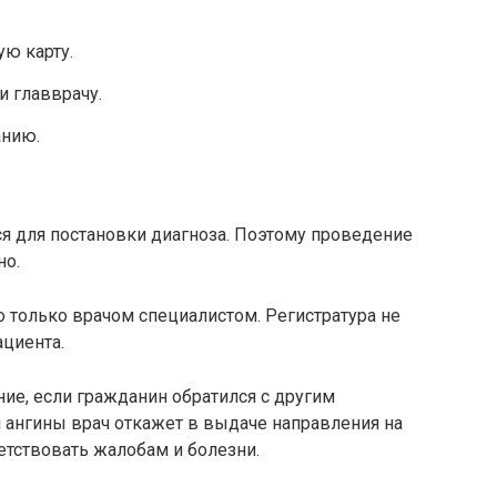
ую карту.
 главврачу.
анию.
тся для постановки диагноза. Поэтому проведение
но.
 только врачом специалистом. Регистратура не
ациента.
ние, если гражданин обратился с другим
 ангины врач откажет в выдаче направления на
етствовать жалобам и болезни.