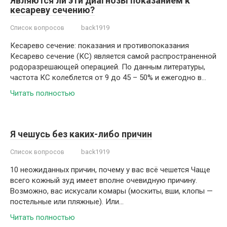
Являются ли эти диагнозы показанием к
кесареву сечению?
Список вопросов
back1919
Кесарево сечение: показания и противопоказания
Кесарево сечение (КС) является самой распространенной
родоразрешающей операцией. По данным литературы,
частота КС колеблется от 9 до 45 – 50% и ежегодно в…
Читать полностью
Я чешусь без каких-либо причин
Список вопросов
back1919
10 неожиданных причин, почему у вас всё чешется Чаще
всего кожный зуд имеет вполне очевидную причину.
Возможно, вас искусали комары (москиты, вши, клопы —
постельные или пляжные). Или…
Читать полностью