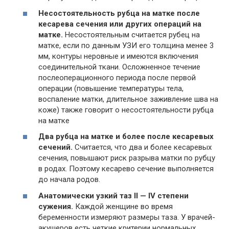
Несостоятельность рубца на матке после
кесарева сечения или других операций на
матке.
Несостоятельным считается рубец на
матке, если по данным УЗИ его толщина менее 3
мм, контуры неровные и имеются включения
соединительной ткани. Осложненное течение
послеоперационного периода после первой
операции (повышение температуры тела,
воспаление матки, длительное заживление шва на
коже) также говорит о несостоятельности рубца
на матке
Два рубца на матке и более после кесаревых
сечений.
Считается, что два и более кесаревых
сечения, повышают риск разрыва матки по рубцу
в родах. Поэтому кесарево сечение выполняется
до начала родов.
Анатомически узкий таз II — IV степени
сужения.
Каждой женщине во время
беременности измеряют размеры таза. У врачей-
акушеров есть четкие критерии нормальных