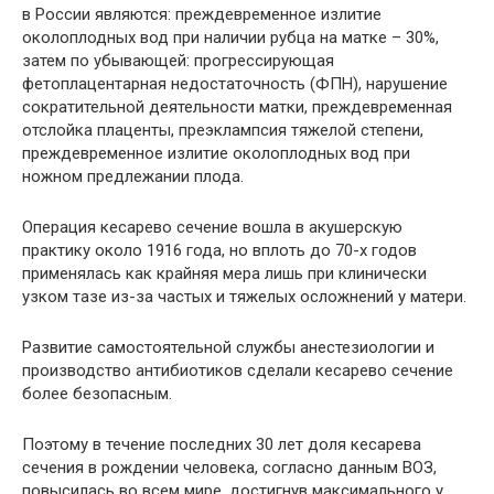
в России являются: преждевременное излитие
околоплодных вод при наличии рубца на матке – 30%,
затем по убывающей: прогрессирующая
фетоплацентарная недостаточность (ФПН), нарушение
сократительной деятельности матки, преждевременная
отслойка плаценты, преэклампсия тяжелой степени,
преждевременное излитие околоплодных вод при
ножном предлежании плода.
Операция кесарево сечение вошла в акушерскую
практику около 1916 года, но вплоть до 70-х годов
применялась как крайняя мера лишь при клинически
узком тазе из-за частых и тяжелых осложнений у матери.
Развитие самостоятельной службы анестезиологии и
производство антибиотиков сделали кесарево сечение
более безопасным.
Поэтому в течение последних 30 лет доля кесарева
сечения в рождении человека, согласно данным ВОЗ,
повысилась во всем мире, достигнув максимального у