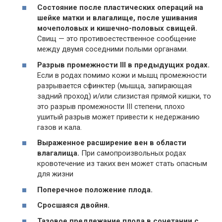
Состояние после пластических операций на
шейке матки и влагалище, после ушивания
мочеполовых и кишечно-половых свищей.
Свищ — это противоестественное сообщение
между двумя соседними полыми органами.
Разрыв промежности III в предыдущих родах.
Если в родах помимо кожи и мышц промежности
разрывается сфинктер (мышца, запирающая
задний проход) и/или слизистая прямой кишки, то
это разрыв промежности III степени, плохо
ушитый разрыв может привести к недержанию
газов и кала.
Выраженное расширение вен в области
влагалища.
При самопроизвольных родах
кровотечение из таких вен может стать опасным
для жизни
Поперечное положение плода.
Сросшаяся двойня.
Тазовое предлежание плода в сочетании с