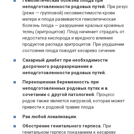
Гемолитическая болезнь плода при
неподготовленности родовых путей.
При резус
(реже — групповой) несовместимости крови
матери и плода развивается гемолитическая
болезнь плода — разрушение красных кровяных
телец (эритроцитов). Плод начинает страдать от
недостатка кислорода и вредного влияния
продуктов распада эритроцитов. При ухудшении
состояния плода поводят кесарево сечение.
Сахарный диабет при необходимости
досрочного родоразрешения и
неподготовленности родовых путей.
Переношенная беременность при
неподготовленных родовых путях и в
сочетании с другой патологией.
Процесс
родов также является нагрузкой, которая может
привести к родовой травме плода.
Рак любой локализации.
Обострение генитального герпеса.
При
генитальном герпесе показанием к кесареву