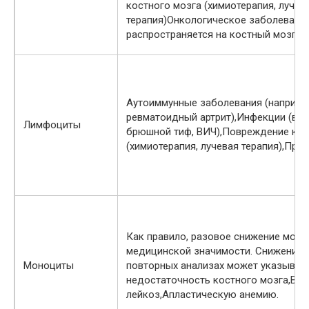
костного мозга (химиотерапия, лучев
терапия)Онкологическое заболевание
распространяется на костный мозг.
Аутоиммунные заболевания (например
ревматоидный артрит),Инфекции (виру
Лимфоциты
брюшной тиф, ВИЧ),Повреждение кос
(химиотерапия, лучевая терапия),При
Как правило, разовое снижение моно
медицинской значимости. Снижение 
Моноциты
повторных анализах может указыват
недостаточность костного мозга,Во
лейкоз,Апластическую анемию.