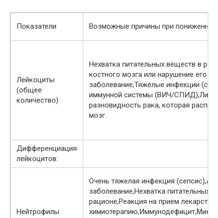
Показатели
Возможные причины при пониженных
Нехватка питательных веществ в ра
костного мозга или нарушение его ф
Лейкоциты
заболевание,Тяжелые инфекции (сеп
(общее
иммунной системы (ВИЧ/СПИД),Лимф
количество)
разновидность рака, которая распро
мозг.
Дифференциация
лейкоцитов:
Очень тяжелая инфекция (сепсис),Ау
заболевание,Нехватка питательных в
рационе,Реакция на прием лекарств,
Нейтрофилы
химиотерапию,Иммунодефицит,Миел