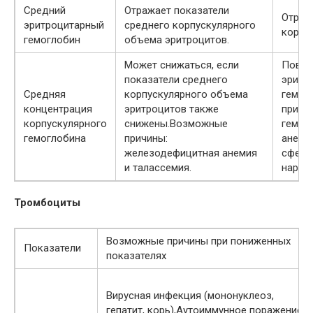
Средний
Отражает показатели
Отраж
эритроцитарный
среднего корпускулярного
корпу
гемоглобин
объема эритроцитов.
Может снижаться, если
Повыша
показатели среднего
эритр
Средняя
корпускулярного объема
гемог
концентрация
эритроцитов также
причи
корпускулярного
снижены.Возможные
гемол
гемоглобина
причины:
анеми
железодефицитная анемия
сферо
и талассемия.
наруше
Тромбоциты
Возможные причины при пониженных
Показатели
показателях
Вирусная инфекция (мононуклеоз,
гепатит, корь),Аутоиммунное поражение