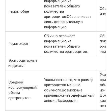
информацию из
показателей общего
Обесп
Гемоглобин
количества
инфор
эритроцитов.Обеспечивает
лишь дополнительную
информацию.
Обычно отражает
Обычн
информацию из
показ
Гематокрит
показателей общего
эритр
количества эритроцитов.
гемат
Эритроцитарные
индексы:
Указыв
Указывает на то, что размер
эритр
Средний
эритроцитов меньше
обычн
корпускулярный
обычного.Возможные
из-за
объем
причины:Железодефицитная
фолие
эритроцитов
анемия,Талассемия.
кисло
печени