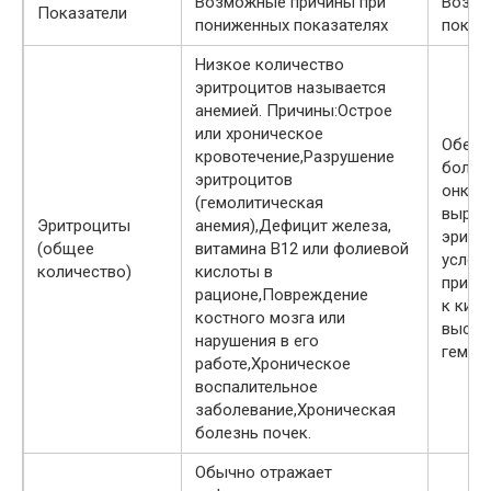
Возможные причины при
Возмо
Показатели
пониженных показателях
показ
Низкое количество
эритроцитов называется
анемией. Причины:Острое
или хроническое
Обезв
кровотечение,Разрушение
болезн
эритроцитов
онколо
(гемолитическая
выраб
Эритроциты
анемия),Дефицит железа,
эритр
(общее
витамина В12 или фолиевой
услов
количество)
кислоты в
причи
рационе,Повреждение
к кис
костного мозга или
высво
нарушения в его
гемог
работе,Хроническое
воспалительное
заболевание,Хроническая
болезнь почек.
Обычно отражает