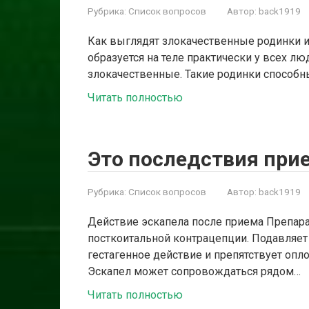
Рубрика:
Список вопросов
Автор:
back1919
Как выглядят злокачественные родинки и
образуется на теле практически у всех лю
злокачественные. Такие родинки способ
Читать полностью
Это последствия при
Рубрика:
Список вопросов
Автор:
back1919
Действие эскапела после приема Препара
посткоитальной контрацепции. Подавляе
гестагенное действие и препятствует оп
Эскапел может сопровождаться рядом…
Читать полностью