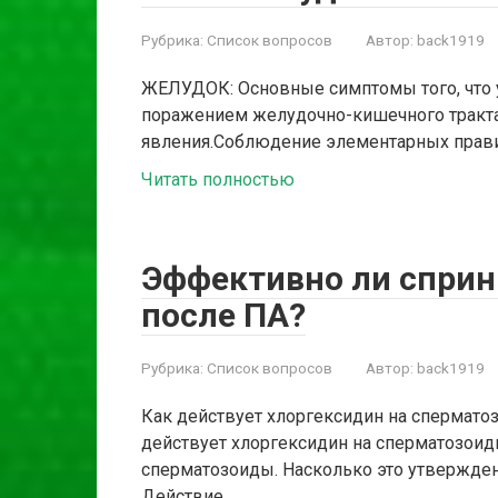
Рубрика:
Список вопросов
Автор:
back1919
ЖЕЛУДОК: Основные симптомы того, что 
поражением желудочно-кишечного тракта
явления.Соблюдение элементарных прави
Читать полностью
Эффективно ли спри
после ПА?
Рубрика:
Список вопросов
Автор:
back1919
Как действует хлоргексидин на спермато
действует хлоргексидин на сперматозоид
сперматозоиды. Насколько это утвержден
Действие…