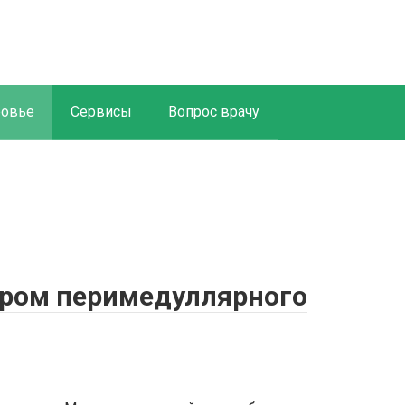
ровье
Сервисы
Вопрос врачу
дром перимедуллярного