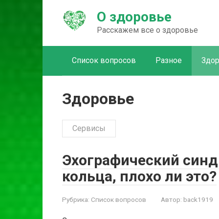
Перейти
О здоровье
к
контенту
Расскажем все о здоровье
Список вопросов
Разное
Здо
Здоровье
Сервисы
Эхографический син
кольца, плохо ли это?
Рубрика:
Список вопросов
Автор:
back1919