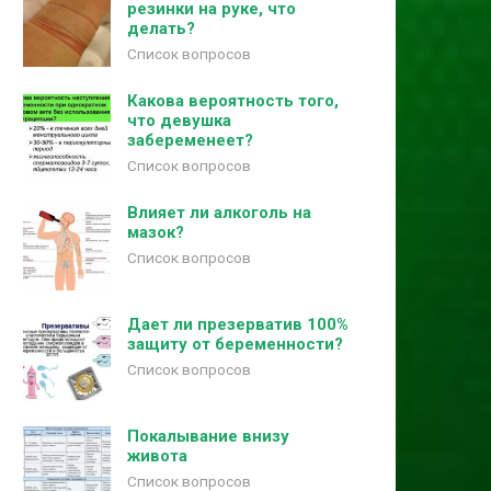
резинки на руке, что
делать?
Список вопросов
Какова вероятность того,
что девушка
забеременеет?
Список вопросов
Влияет ли алкоголь на
мазок?
Список вопросов
Дает ли презерватив 100%
защиту от беременности?
Список вопросов
Покалывание внизу
живота
Список вопросов