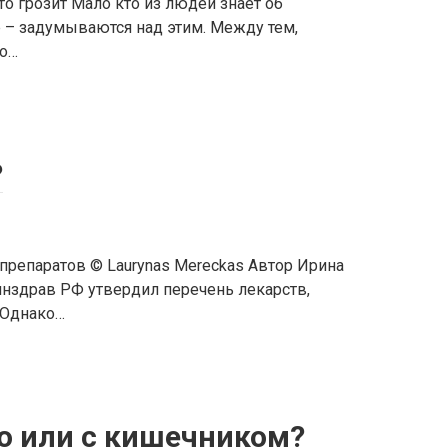
о грозит Мало кто из людей знает об
е – задумываются над этим. Между тем,
 о…
?
препаратов © Laurynas Mereckas Автор Ирина
инздрав РФ утвердил перечень лекарств,
 Однако…
то или с кишечником?