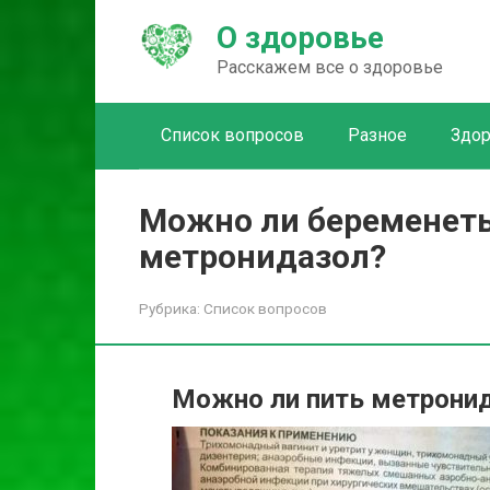
Перейти
О здоровье
к
контенту
Расскажем все о здоровье
Список вопросов
Разное
Здо
Можно ли беременеть
метронидазол?
Рубрика:
Список вопросов
Можно ли пить метронид