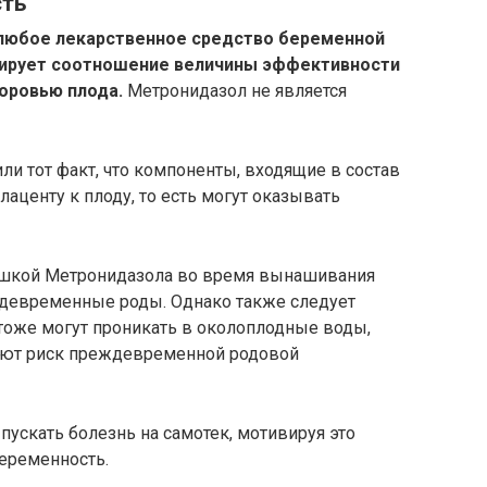
сть
 любое лекарственное средство беременной
зирует соотношение величины эффективности
оровью плода.
Метронидазол не является
и тот факт, что компоненты, входящие в состав
лаценту к плоду, то есть могут оказывать
вушкой Метронидазола во время вынашивания
девременные роды. Однако также следует
 тоже могут проникать в околоплодные воды,
здают риск преждевременной родовой
ускать болезнь на самотек, мотивируя это
еременность.