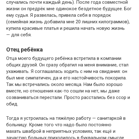
случались почти каждый день). После года совместной
жизни он предрёк мне одинокое бездетное будущее. Бог
ему судья. Я развелась, привела себя в порядок
(семейная жизнь добавила мне 20 лишних килограммов),
купила красивые платья и решила начать новую жизнь
— для себя.
Отец ребёнка
Отца моего будущего ребёнка встретила в компании
общих друзей. Он сразу обратил на меня внимание, стал
ухаживать. Я соглашалась ходить с ним на свидания: он
был мне симпатичен, да и его настойчивость покорила.
Так мы встречались около месяца. Нам было хорошо
вместе, но отношения как-то сошли на нет, мы даже
созваниваться перестали. Просто расстались без ссор и
обид.
Тогда я устроилась на тяжёлую работу — санитаркой в
больницу. Кроме того что надо было постоянно
махать шваброй в неприятных условиях, так ещё и
зачастую больных приходилось в буквальном смысле