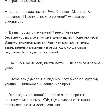
— строго спросила врач.
— Где-то полгода назад… Чуть больше… Месяцев 7,
наверное… Простите, но что со мной? — решаюсь
уточнить я.
— Да вы посмотрите на неё! У неё 34-я неделя
беременности, а она тут мне шутки шутит! Повезло тебе!
Видимо, половой контакт был как раз после твоих
единственных месячных в этом году, когда была
овуляция. Молодцы, что успели!
— Как… но я же не могу иметь детей! — не верила я своим
ушам.
— Я тоже так думала! Но, видимо, Богу было по-другому
угодно, — философски заключила врач.
— Это что, шутка такая?! — орала я, пока врач не
протянула мне снимок УЗИ, где я смогла отчётливо
разглядеть ножки моего малыша.