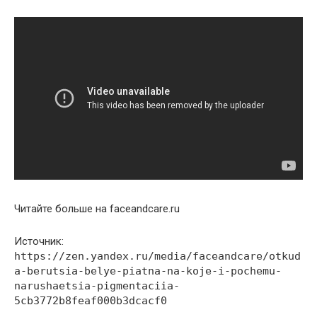
Читайте больше на faceandcare.ru
Источник:
https://zen.yandex.ru/media/faceandcare/otkud
a-berutsia-belye-piatna-na-koje-i-pochemu-
narushaetsia-pigmentaciia-
5cb3772b8feaf000b3dcacf0