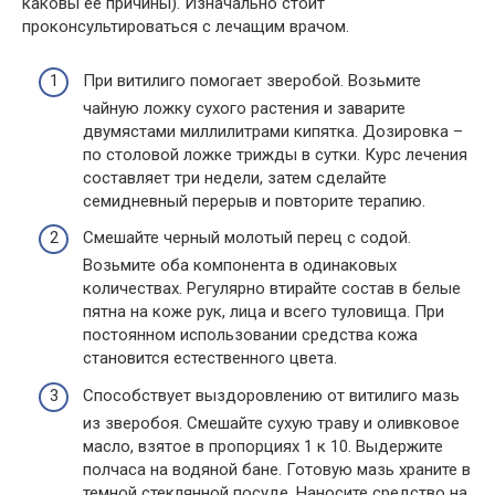
каковы ее причины). Изначально стоит
проконсультироваться с лечащим врачом.
При витилиго помогает зверобой. Возьмите
чайную ложку сухого растения и заварите
двумястами миллилитрами кипятка. Дозировка –
по столовой ложке трижды в сутки. Курс лечения
составляет три недели, затем сделайте
семидневный перерыв и повторите терапию.
Смешайте черный молотый перец с содой.
Возьмите оба компонента в одинаковых
количествах. Регулярно втирайте состав в белые
пятна на коже рук, лица и всего туловища. При
постоянном использовании средства кожа
становится естественного цвета.
Способствует выздоровлению от витилиго мазь
из зверобоя. Смешайте сухую траву и оливковое
масло, взятое в пропорциях 1 к 10. Выдержите
полчаса на водяной бане. Готовую мазь храните в
темной стеклянной посуде. Наносите средство на