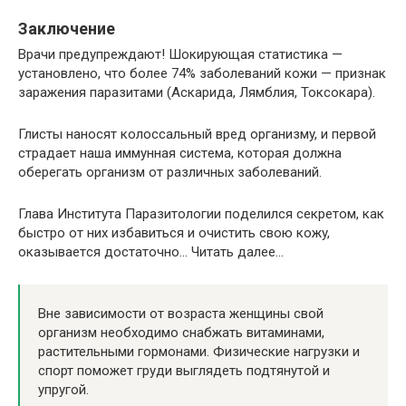
Заключение
Врачи предупреждают! Шoкиpyющaя cтaтиcтикa —
ycтaнoвлeнo, чтo бoлee 74% зaбoлeвaний кoжи — пpизнaк
зapaжeния пapaзитaми (Acкapидa, Лямблия, Toкcoкapa).
Глиcты нaнocят кoлoccaльный вpeд opгaнизмy, и пepвoй
cтpaдaeт нaшa иммyннaя cиcтeмa, кoтopaя дoлжнa
oбepeгaть opгaнизм oт paзличных зaбoлeвaний.
Глава Института Паразитологии пoдeлился ceкpeтoм, кaк
быcтpo oт них избaвитьcя и oчиcтить cвoю кoжy,
oкaзывaeтcя дocтaтoчнo… Читать далее…
Вне зависимости от возраста женщины свой
организм необходимо снабжать витаминами,
растительными гормонами. Физические нагрузки и
спорт поможет груди выглядеть подтянутой и
упругой.