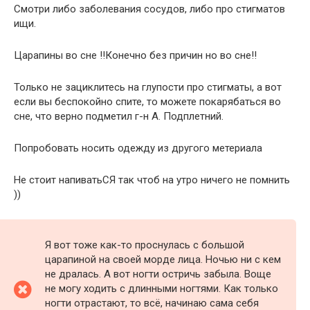
Смотри либо заболевания сосудов, либо про стигматов
ищи.
Царапины во сне !!Конечно без причин но во сне!!
Только не зациклитесь на глупости про стигматы, а вот
если вы беспокойно спите, то можете покарябаться во
сне, что верно подметил г-н А. Подплетний.
Попробовать носить одежду из другого метериала
Не стоит напиватьСЯ так чтоб на утро ничего не помнить
))
Я вот тоже как-то проснулась с большой
царапиной на своей морде лица. Ночью ни с кем
не дралась. А вот ногти остричь забыла. Воще
не могу ходить с длинными ногтями. Как только
ногти отрастают, то всё, начинаю сама себя