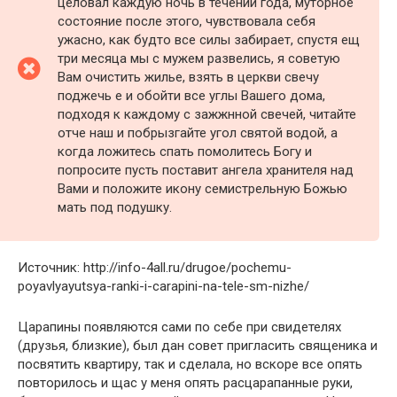
целовал каждую ночь в течении года, муторное
состояние после этого, чувствовала себя
ужасно, как будто все силы забирает, спустя ещ
три месяца мы с мужем развелись, я советую
Вам очистить жилье, взять в церкви свечу
поджечь е и обойти все углы Вашего дома,
подходя к каждому с зажжнной свечей, читайте
отче наш и побрызгайте угол святой водой, а
когда ложитесь спать помолитесь Богу и
попросите пусть поставит ангела хранителя над
Вами и положите икону семистрельную Божью
мать под подушку.
Источник: http://info-4all.ru/drugoe/pochemu-
poyavlyayutsya-ranki-i-carapini-na-tele-sm-nizhe/
Царапины появляются сами по себе при свидетелях
(друзья, близкие), был дан совет пригласить священика и
посвятить квартиру, так и сделала, но вскоре все опять
повторилось и щас у меня опять расцарапанные руки,