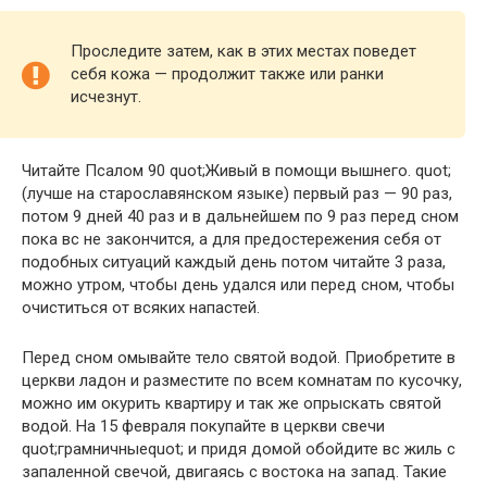
Проследите затем, как в этих местах поведет
себя кожа — продолжит также или ранки
исчезнут.
Читайте Псалом 90 quot;Живый в помощи вышнего. quot;
(лучше на старославянском языке) первый раз — 90 раз,
потом 9 дней 40 раз и в дальнейшем по 9 раз перед сном
пока вс не закончится, а для предостережения себя от
подобных ситуаций каждый день потом читайте 3 раза,
можно утром, чтобы день удался или перед сном, чтобы
очиститься от всяких напастей.
Перед сном омывайте тело святой водой. Приобретите в
церкви ладон и разместите по всем комнатам по кусочку,
можно им окурить квартиру и так же опрыскать святой
водой. На 15 февраля покупайте в церкви свечи
quot;грамничныеquot; и придя домой обойдите вс жиль с
запаленной свечой, двигаясь с востока на запад. Такие