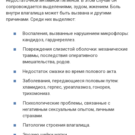
недостаточной интимной гигиеной. В этом случае он
сопровождается выделениями, зудом, жжением. Боль
внутри влагалища может быть вызвана и другими
причинами. Среди них выделяют:
Воспаления, вызванные нарушением микрофлоры:
кандидоз, гарднереллез.
Повреждения слизистой оболочки: механические
травмы, последствия оперативного
вмешательства, родов.
Недостаток смазки во время полового акта.
Заболевания, передающиеся половым путем:
хламидиоз, герпес, уреаплазмоз, гонорея,
трихомониаз.
Психологические проблемы, связанные с
негативным сексуальным опытом, личными
страхами.
Патологии строения влагалища.
Эрозию шейки матки.