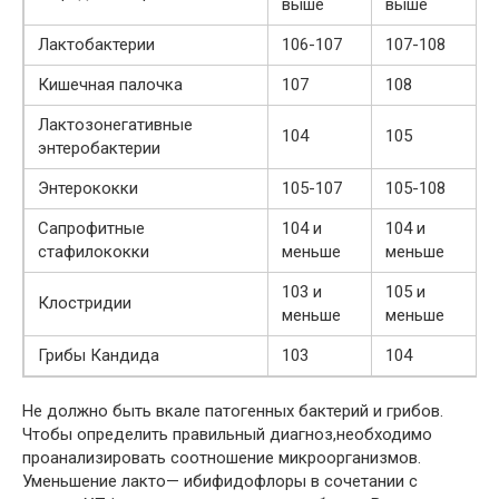
выше
выше
Лактобактерии
106-107
107-108
Кишечная палочка
107
108
Лактозонегативные
104
105
энтеробактерии
Энтерококки
105-107
105-108
Сапрофитные
104 и
104 и
стафилококки
меньше
меньше
103 и
105 и
Клостридии
меньше
меньше
Грибы Кандида
103
104
Не должно быть вкале патогенных бактерий и грибов.
Чтобы определить правильный диагноз,необходимо
проанализировать соотношение микроорганизмов.
Уменьшение лакто— ибифидофлоры в сочетании с