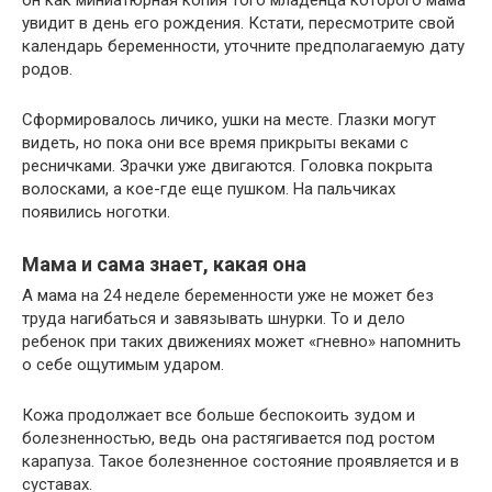
он как миниатюрная копия того младенца которого мама
увидит в день его рождения. Кстати, пересмотрите свой
календарь беременности, уточните предполагаемую дату
родов.
Сформировалось личико, ушки на месте. Глазки могут
видеть, но пока они все время прикрыты веками с
ресничками. Зрачки уже двигаются. Головка покрыта
волосками, а кое-где еще пушком. На пальчиках
появились ноготки.
Мама и сама знает, какая она
А мама на 24 неделе беременности уже не может без
труда нагибаться и завязывать шнурки. То и дело
ребенок при таких движениях может «гневно» напомнить
о себе ощутимым ударом.
Кожа продолжает все больше беспокоить зудом и
болезненностью, ведь она растягивается под ростом
карапуза. Такое болезненное состояние проявляется и в
суставах.