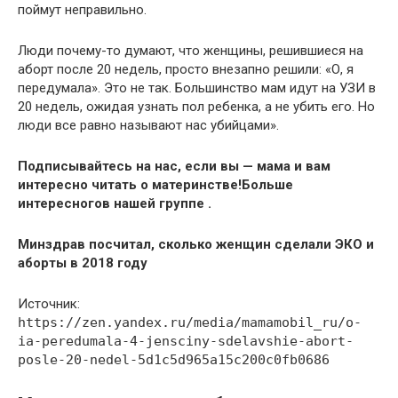
поймут неправильно.
Люди почему-то думают, что женщины, решившиеся на
аборт после 20 недель, просто внезапно решили: «О, я
передумала». Это не так. Большинство мам идут на УЗИ в
20 недель, ожидая узнать пол ребенка, а не убить его. Но
люди все равно называют нас убийцами».
Подписывайтесь на нас, если вы — мама и вам
интересно читать о материнстве!
Больше
интересного
в нашей группе
.
Минздрав посчитал, сколько женщин сделали ЭКО и
аборты в 2018 году
Источник:
https://zen.yandex.ru/media/mamamobil_ru/o-
ia-peredumala-4-jensciny-sdelavshie-abort-
posle-20-nedel-5d1c5d965a15c200c0fb0686