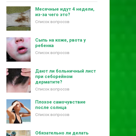
Месячные идут 4 недели,
из-за чего это?
Список вопросов
Сыпь на коже, рвота у
ребенка
Список вопросов
Дают ли больничный лист
при себорейном
дерматите?
Список вопросов
Плохое самочувствие
после солнца
Список вопросов
Обязательно ли делать