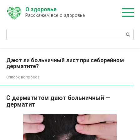
Перейти
О здоровье
к
Расскажем все о здоровье
контенту
Поиск:
Дают ли больничный лист при себорейном
дерматите?
Список вопросов
С дерматитом дают больничный —
дерматит