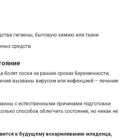
едства гигиены, бытовую химию или ткани
нных средств
тояние
а болят соски на ранних сроках беременности,
ущения вызваны вирусом или инфекцией – лечение
занны с естественными причинами подготовки
олько способов облегчить состояние, но никак не
вится к будущему вскармливанию младенца,