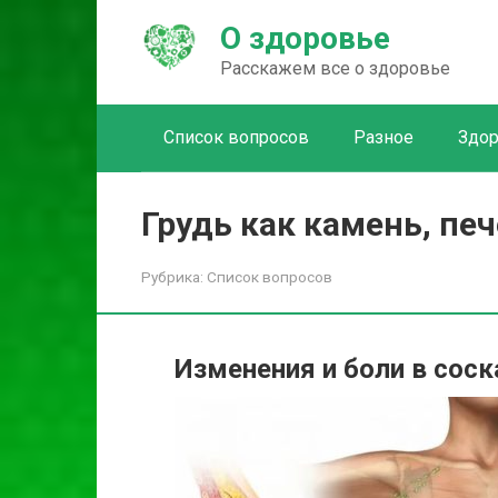
Перейти
О здоровье
к
контенту
Расскажем все о здоровье
Список вопросов
Разное
Здо
Грудь как камень, пе
Рубрика:
Список вопросов
Изменения и боли в соск