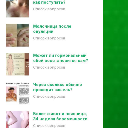
как поступать?
Список вопросов
Молочница после
овуляции
Список вопросов
Может ли гормональный
сбой восстановится сам?
Список вопросов
Через сколько обычно
проходит кашель?
Список вопросов
Болит живот и поясница,
34 неделя беременности
Список вопросов