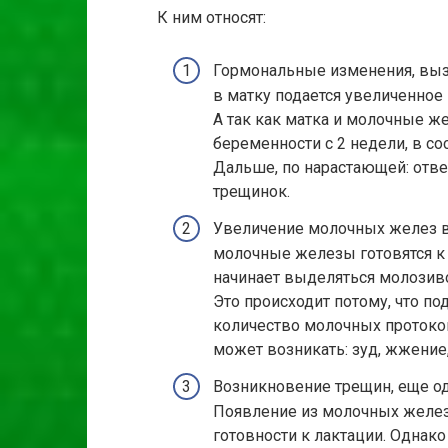
К ним относят:
Гормональные изменения, выз
в матку подается увеличенное 
А так как матка и молочные ж
беременности с 2 недели, в с
Дальше, по нарастающей: отве
трещинок.
Увеличение молочных желез в 
молочные железы готовятся к л
начинает выделяться молозиво
Это происходит потому, что п
количество молочных протоко
может возникать: зуд, жжени
Возникновение трещин, еще од
Появление из молочных желез
готовности к лактации. Однак