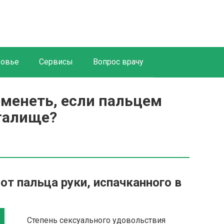
ровье
Сервисы
Вопрос врачу
менеть, если пальцем
агалище?
т пальца руки, испачканного в
Степень сексуального удовольствия