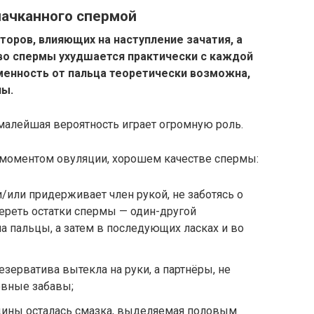
пачканного спермой
оров, влияющих на наступление зачатия, а
тво спермы ухудшается практически с каждой
менность от пальца теоретически возможна,
лы.
малейшая вероятность играет огромную роль.
с моментом овуляции, хорошем качестве спермы:
/или придерживает член рукой, не заботясь о
тереть остатки спермы — один-другой
а пальцы, а затем в последующих ласках и во
зерватива вытекла на руки, а партнёры, не
овные забавы;
ины осталась смазка, выделяемая половым