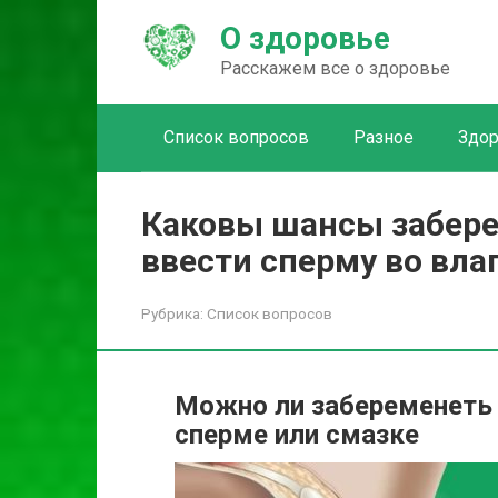
Перейти
О здоровье
к
контенту
Расскажем все о здоровье
Список вопросов
Разное
Здо
Каковы шансы забере
ввести сперму во вл
Рубрика:
Список вопросов
Можно ли забеременеть о
сперме или смазке