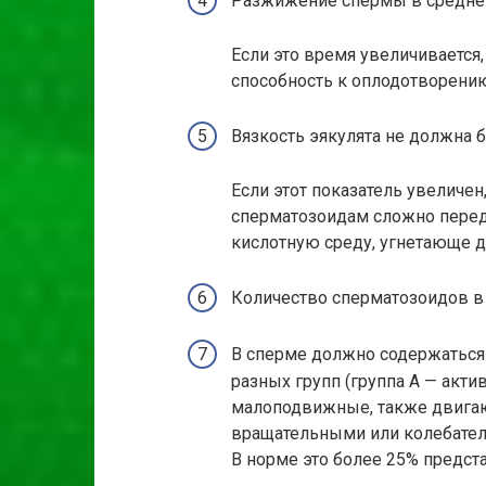
Разжижение спермы в среднем 
Если это время увеличивается,
способность к оплодотворени
Вязкость эякулята не должна б
Если этот показатель увеличен
сперматозоидам сложно передв
кислотную среду, угнетающе
Количество сперматозоидов в 
В сперме должно содержаться
разных групп (группа А — акти
малоподвижные, также двигаю
вращательными или колебател
В норме это более 25% предста