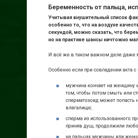
Беременность от пальца, ис
Учитывая внушительный список факт
особенно то, что на воздухе качес
секундой, можно сказать, что бере
но на практике шансы ничтожно ма
И всё же в таком важном деле даже 
Особенно если при совпадении акта 
мужчина кончает на женщину и
том, чтобы потом смыть или с
сперматозоид может попасть н
влагалище;
сперма из использованного пре
приняв душ, продолжили люб
на пальцах мужчины или женщ