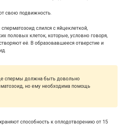
ют свою подвижность.
 сперматозоид слился с яйцеклеткой,
х половых клеток, которые, условно говоря,
створяют её. В образовавшееся отверстие и
ид.
ище спермы должна быть довольно
рматозоид, но ему необходима помощь
храняют способность к оплодотворению от 15