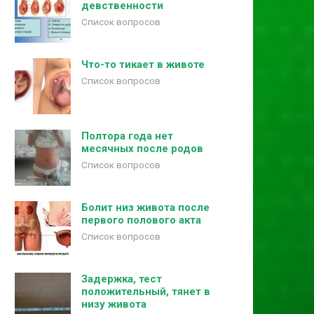
девственности
Список вопросов
Что-то тикает в животе
Список вопросов
Полтора года нет
месячных после родов
Список вопросов
Болит низ живота после
первого полового акта
Список вопросов
Задержка, тест
положительный, тянет в
низу живота