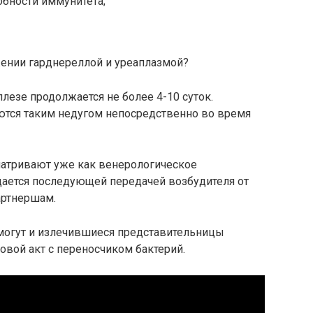
бности иммунитета;
ении гарднереллой и уреаплазмой?
езе продолжается не более 4-10 суток.
ются таким недугом непосредственно во время
атривают уже как венерологическое
ается последующей передачей возбудителя от
артнершам.
могут и излечившиеся представительницы
ловой акт с переносчиком бактерий.