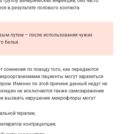
в группу венерических инфекций, оно часто
я в результате полового контакта.
вым путем – после использования чужих
о белья.
сомнения по поводу того, как передаются
микроорганизмами пациенты могут заразиться
ером. Именно по этой причине данный недуг не
 женщин не исключается также самозаражение
ции вызвать нарушение микрофлоры могут:
альной терапии;
репаратов контрацепции;