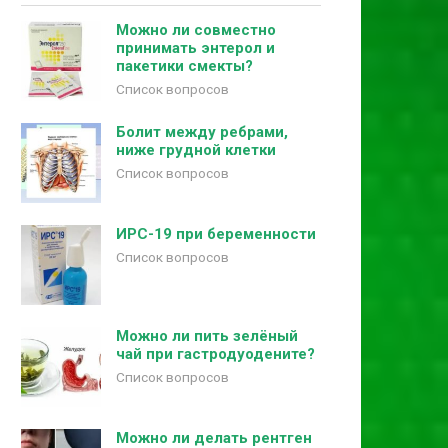
Можно ли совместно
принимать энтерол и
пакетики смекты?
Список вопросов
Болит между ребрами,
ниже грудной клетки
Список вопросов
ИРС-19 при беременности
Список вопросов
Можно ли пить зелёный
чай при гастродуодените?
Список вопросов
Можно ли делать рентген