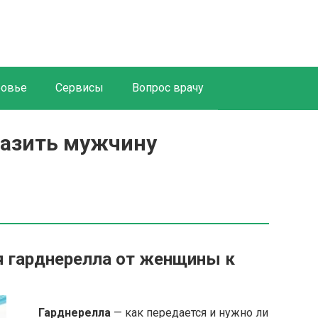
ровье
Сервисы
Вопрос врачу
разить мужчину
я гарднерелла от женщины к
Гарднерелла
— как передается и нужно ли