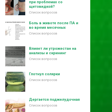
при проблемах со
щитовидкой?
Список вопросов
Боль в животе после ПА и
во время месячных
Список вопросов
Влияет ли утрожестан на
анализы и скрининг
Список вопросов
Глотнул солярки
Список вопросов
Дергается поджелудочная
Список вопросов