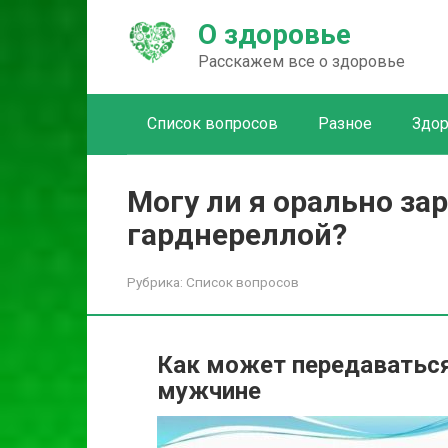
Перейти
О здоровье
к
контенту
Расскажем все о здоровье
Список вопросов
Разное
Здо
Могу ли я орально за
гарднереллой?
Рубрика:
Список вопросов
Как может передаватьс
мужчине