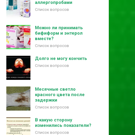
аллергопробами
Список вопросов
Можно ли принимать
бифиформ и энтерол
вместе?
Список вопросов
Долго не могу кончить
Список вопросов
Месячные светло
красного цвета после
задержки
Список вопросов
В какую сторону
изменились показатели?
Список вопросов