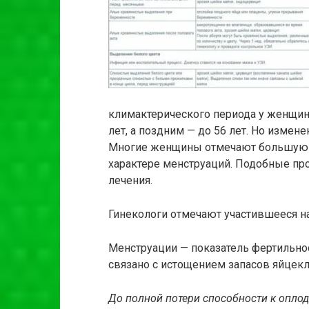
климактерического периода у женщин 
лет, а поздним — до 56 лет. Но измене
Многие женщины отмечают большую р
характере менструаций. Подобные пр
лечения.
Гинекологи отмечают участившееся на
Менструации — показатель фертильно
связано с истощением запасов яйцекл
До полной потери способности к опло