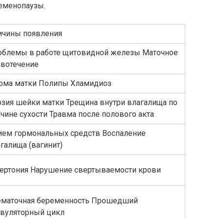
еменопаузы.
ичины появления
облемы в работе щитовидной железы Маточное
овотечение
ома матки Полипы Хламидиоз
зия шейки матки Трещина внутри влагалища по
чине сухости Травма после полового акта
ием гормональных средств Воспаление
галища (вагинит)
ертония Нарушение свертываемости крови
ематочная беременность Прошедший
овуляторный цикл