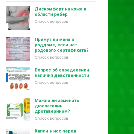
Дискомфорт на коже в
области ребер
Список вопросов
Примут ли меня в
роддоме, если нет
родового сертификата?
Список вопросов
Вопрос об определении
наличия девственности
Список вопросов
Можно ли заменить
дюспаталин
дротаверином?
Список вопросов
Капли в нос перед