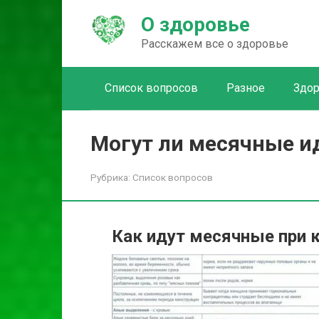
Перейти
О здоровье
к
контенту
Расскажем все о здоровье
Список вопросов
Разное
Здо
Могут ли месячные ид
Рубрика:
Список вопросов
Как идут месячные при 