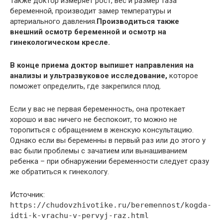
Также доктор измеряет рост, вес и размер таза
беременной, производит замер температуры и
артериального давления.
Производиться также
внешний осмотр беременной и осмотр на
гинекологическом кресле.
В конце приема доктор выпишет направления на
анализы и ультразвуковое исследование,
которое
поможет определить, где закрепился плод.
Если у вас не первая беременность, она протекает
хорошо и вас ничего не беспокоит, то можно не
торопиться с обращением в женскую консультацию.
Однако если вы беременны в первый раз или до этого у
вас были проблемы с зачатием или вынашиванием
ребенка – при обнаружении беременности следует сразу
же обратиться к гинекологу.
Источник:
https://chudovzhivotike.ru/beremennost/kogda-
idti-k-vrachu-v-pervyj-raz.html