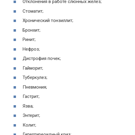
Отклонения в работе слюнных желез;
Стоматит;
Хронический тонзиллит;
Бронхит;
Ринит;
Нефроз;
Дистрофия почек;
Гайморит;
Туберкулез;
Пневмония;
Гастрит;
Язва;
Энтерит;
Колит;
Гипертиреоидный криз;