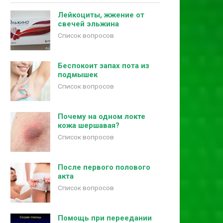
Лейкоциты, жжение от
свечей эльжина
Список вопросов
Беспокоит запах пота из
подмышек
Список вопросов
Почему на одном локте
кожа шершавая?
Список вопросов
После первого полового
акта
Список вопросов
Помощь при переедании