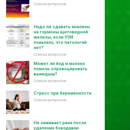
Список вопросов
Надо ли сдавать анализы
на гормоны щитовидной
железы, если УЗИ
показало, что патологий
нет?
Список вопросов
Может ли йод и молоко
помочь спровоцировать
выкидыш?
Список вопросов
Стресс при беременности
Список вопросов
Не заживает рана после
удаления бородавки