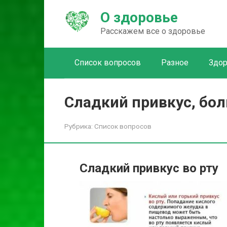
Перейти
О здоровье
к
контенту
Расскажем все о здоровье
Список вопросов
Разное
Здо
Сладкий привкус, бо
Рубрика:
Список вопросов
Сладкий привкус во рту