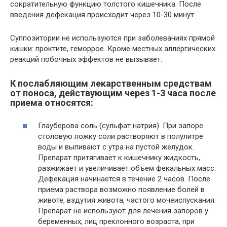
сократительную функцию толстого кишечника. После
введения дефекация происходит через 10-30 минут.
Суппозитории не используются при заболеваниях прямой
кишки: проктите, геморрое. Кроме местных аллергических
реакций побочных эффектов не вызывает.
К послабляющим лекарственным средствам
от поноса, действующим через 1-3 часа после
приема относятся:
Глауберова соль (сульфат натрия). При запоре
столовую ложку соли растворяют в полулитре
воды и выпивают с утра на пустой желудок.
Препарат притягивает к кишечнику жидкость,
разжижает и увеличивает объем фекальных масс.
Дефекация начинается в течение 2 часов. После
приема раствора возможно появление болей в
животе, вздутия живота, частого мочеиспускания.
Препарат не используют для лечения запоров у
беременных, лиц преклонного возраста, при