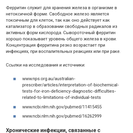
Ферритин служит для хранения железа в организме в
нетоксичной форме. Свободное железо является
токсичным для клеток, так как оно действует как
катализатор в образовании свободных радикалов из
активных форм кислорода. Сывороточный ферритин
хорошо показывает уровень общего железа в крови.
Концентрация ферритина резко возрастает при
инфекциях, при воспалительных реакциях или при раке.
Ссылки на исследования и источники:
www.nps.org.au/australian-
prescriber/articles/interpretation-of-biochemical-
tests-for-iron-deficiency-diagnostic-difficulties-
related-to-limitations-of-individual-tests
www.ncbi.nlm.nih.gov/pubmed/11415455
www.ncbi.nlm.nih.gov/pubmed/16262999
Хронические инфекции, связанные с