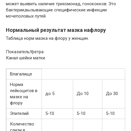
может выявить наличие трихомонад, гонококков. Это
бактерии,вызывающие специфические инфекции
мочеполовых путей.
Нормальный результат мазка нафлору
Таблица норм мазка на флору у женщин.
ПоказательУретра
Канал шейки матки
Влагалище
Норма
лейкоцитов в
до 5
До 10
До 30
мазке на
флору
Эпителий
5-10
5-10
5-10
Количество
слизи в