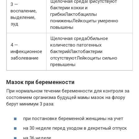
Щелочная средаПрисутствуют
3 —
бактерии кокки и
воспаление,
грибкиЛактобациллы
выделение,
пониженыЛейкоциты умеренно
зуд
повышены
Щелочная средаОбильное
4 —
количество патогенных
инфекционное
бактерийЛактобактерии
заболевание
отсутствуютЛейкоциты сильно
превышены
Мазок при беременности
При нормальном течении беременности для контроля за
состоянием организма будущей мамы мазок на флору
берут минимум 3 раза:
при постановке беременной женщины на учет
на 30 неделе перед уходом в декретный отпуск
на 36 неделе