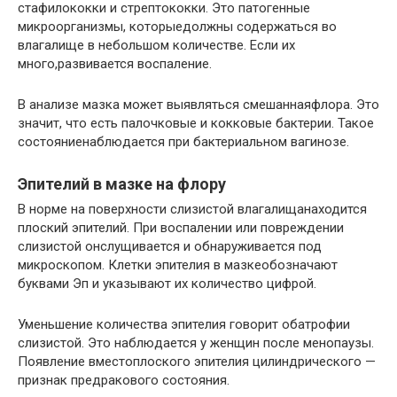
стафилококки и стрептококки. Это патогенные
микроорганизмы, которыедолжны содержаться во
влагалище в небольшом количестве. Если их
много,развивается воспаление.
В анализе мазка может выявляться смешаннаяфлора. Это
значит, что есть палочковые и кокковые бактерии. Такое
состояниенаблюдается при бактериальном вагинозе.
Эпителий в мазке на флору
В норме на поверхности слизистой влагалищанаходится
плоский эпителий. При воспалении или повреждении
слизистой онслущивается и обнаруживается под
микроскопом. Клетки эпителия в мазкеобозначают
буквами Эп и указывают их количество цифрой.
Уменьшение количества эпителия говорит обатрофии
слизистой. Это наблюдается у женщин после менопаузы.
Появление вместоплоского эпителия цилиндрического —
признак предракового состояния.