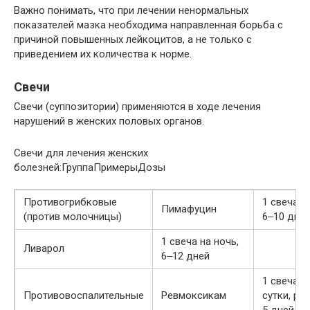
Важно понимать, что при лечении ненормальных
показателей мазка необходима направленная борьба с
причиной повышенных лейкоцитов, а не только с
приведением их количества к норме.
Свечи
Свечи (суппозитории) применяются в ходе лечения
нарушений в женских половых органов.
Свечи для лечения женских
болезней:ГруппаПримерыДозы
Противогрибковые
1 свеча н
Пимафуцин
(против молочницы)
6‒10 дне
1 свеча на ночь,
Ливарол
6‒12 дней
1 свеча 2
Противовоспалительные
Ревмоксикам
сутки, ре
5 дней