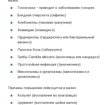
мазке:
Гонококки – приводят к заболеванию гонорея
Бледная спирохета (сифилис)
Клебсиеллы (паховая гранулема)
Хламидии (хламидиоз)
Гарднереллы (гардереллез или бактериальный
вагиноз)
Палочка Коха (туберкулез)
Грибы Candida albicans (молочница или кандидоз)
Протозойная инфекция (трихомониаз)
Микоплазмы и уреаплазмы (микоплазмоз и
уреаплазмоз)
Причины повышения лейкоцитов в мазке:
Кольпит (воспаление во влагалище)
Цервинит (воспаление шейки матки)