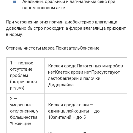
Анальный, оральный и вагинальный секс при
одном половом акте
При устранении этих причин дисбактериоз влагалища
довольно быстро проходит, а флора влагалища приходит
в норму.
Степень чистоты мазка:ПоказательОписание
1 — полное
Кислая средаПатогенных микробов
отсутствие
нетКлеток крови нетПрисутствуют
проблем
лактобактерии и палочки
(встречается
Дедерлайна
редко)
2 —
умеренные
Кислая средакокки —
отклонения, у
единицылейкоциты – до
большинства
10эпителий – до 5
% женщин