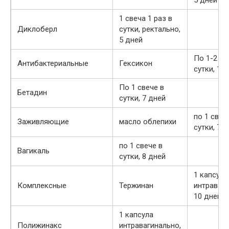
1 свеча 1 раз в
Диклоберл
сутки, ректально,
5 дней
По 1-2 св
Антибактериальные
Гексикон
сутки, 14
По 1 свече в
Бетадин
сутки, 7 дней
по 1 свеч
Заживляющие
масло облепихи
сутки, 7 
по 1 свече в
Вагикаль
сутки, 8 дней
1 капсула
Комплексные
Тержинан
интраваги
10 дней
1 капсула
Полижинакс
интравагинально,