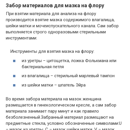
Забор материалов для мазка на флору
При взятии материала для анализа на флору
производится взятие мазка содержимого влагалища,
шейки матки и мочеиспускательного канала. Сам забор
выполняется строго одноразовыми стерильными
инструментами:
Инструменты для взятия мазка на флору:
из уретры – цитощетка, ложка Фолькмана или
бактериальная петля
из влагалища – стерильный марлевый тампон
из шейки матки – шпатель Эйра
Во время забора материала на мазок женщина
размещается в гинекологическом кресле, а сам забор
материала занимает пару минут и как правило
безболезненный.Забранный материал размещают на
предметные стекла, условно обозначенные символами:U
– мазок из уретры, С – мазок шейки матки, V – мазок