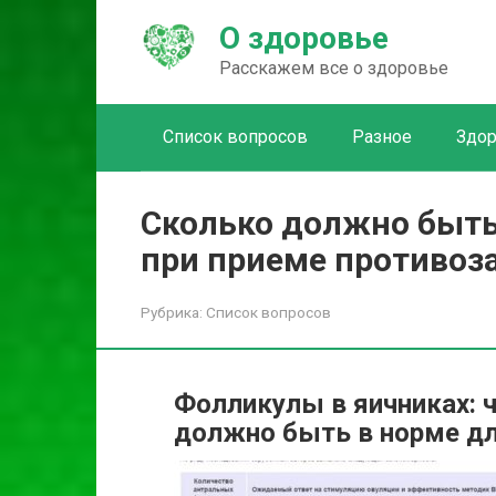
Перейти
О здоровье
к
контенту
Расскажем все о здоровье
Список вопросов
Разное
Здо
Сколько должно быть
при приеме противоз
Рубрика:
Список вопросов
Фолликулы в яичниках: ч
должно быть в норме дл