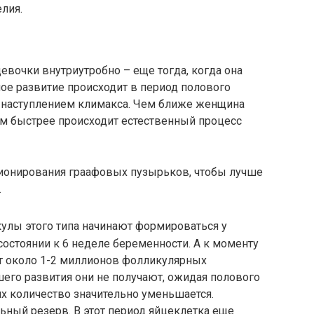
лия.
вочки внутриутробно – еще тогда, когда она
ное развитие происходит в период полового
с наступлением климакса. Чем ближе женщина
ем быстрее происходит естественный процесс
онирования граафовых пузырьков, чтобы лучше
.
улы этого типа начинают формироваться у
стоянии к 6 неделе беременности. А к моменту
т около 1-2 миллионов фолликулярных
его развития они не получают, ожидая полового
их количество значительно уменьшается.
льный резерв. В этот период яйцеклетка еще