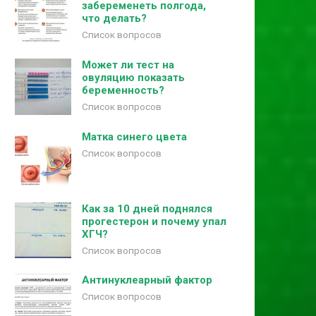
забеременеть полгода,
что делать?
Список вопросов
Может ли тест на
овуляцию показать
беременность?
Список вопросов
Матка синего цвета
Список вопросов
Как за 10 дней поднялся
прогестерон и почему упал
ХГЧ?
Список вопросов
Антинуклеарный фактор
Список вопросов