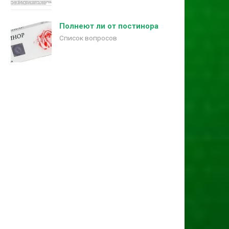
Полнеют ли от постинора
Список вопросов