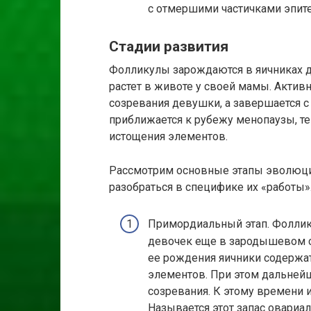
с отмершими частичками эпите
Стадии развития
Фолликулы зарождаются в яичниках де
растет в животе у своей мамы. Актив
созревания девушки, а завершается 
приближается к рубежу менопаузы, т
истощения элементов.
Рассмотрим основные этапы эволюци
разобраться в специфике их «работы»
Примордиальный этап. Фоллик
девочек еще в зародышевом со
ее рождения яичники содержа
элементов. При этом дальнейш
созревания. К этому времени 
Называется этот запас овариа