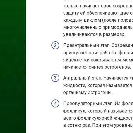
только начинает свое созрева
защиту ей обеспечивают две о
каждым циклом (после половог
многочисленных примордиаль
увеличиваются в размерах.
Преантральный этап. Созреван
приступает к выработке фолл
яйцеклетки покрываются мемб
начинается синтез эстрогенов.
Антральный этап. Начинается 
жидкости, которая называетс
организму эстрогены.
Преовуляторный этап. Из фолл
фолликул, который называетс
всего фолликулярной жидкости
в сотню раз. При этом уровен