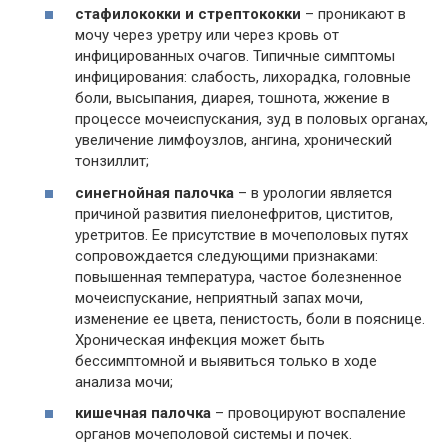
стафилококки и стрептококки
– проникают в
мочу через уретру или через кровь от
инфицированных очагов. Типичные симптомы
инфицирования: слабость, лихорадка, головные
боли, высыпания, диарея, тошнота, жжение в
процессе мочеиспускания, зуд в половых органах,
увеличение лимфоузлов, ангина, хронический
тонзиллит;
синегнойная палочка
– в урологии является
причиной развития пиелонефритов, циститов,
уретритов. Ее присутствие в мочеполовых путях
сопровождается следующими признаками:
повышенная температура, частое болезненное
мочеиспускание, неприятный запах мочи,
изменение ее цвета, пенистость, боли в пояснице.
Хроническая инфекция может быть
бессимптомной и выявиться только в ходе
анализа мочи;
кишечная палочка
– провоцируют воспаление
органов мочеполовой системы и почек.