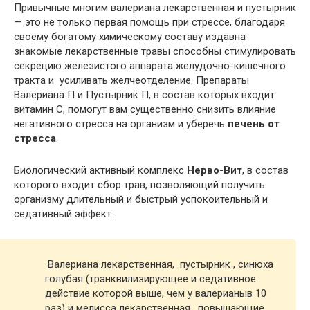
Привычные многим валериана лекарственная и пустырник
— это не только первая помощь при стрессе, благодаря
своему богатому химическому составу издавна
знакомые лекарственные травы способны стимулировать
секрецию железистого аппарата желудочно-кишечного
тракта и усиливать желчеотделение. Препараты
Валериана П и Пустырник П, в состав которых входит
витамин С, помогут вам существенно снизить влияние
негативного стресса на организм и уберечь
печень от
стресса
.
Биологический активный комплекс
Нерво-Вит
, в состав
которого входит сбор трав, позволяющий получить
организму длительный и быстрый успокоительный и
седативный эффект.
Валериана лекарственная, пустырник , синюха
голубая (транквилизирующее и седативное
действие которой выше, чем у валерианыв 10
раз) и мелисса лекарственная, повышающие