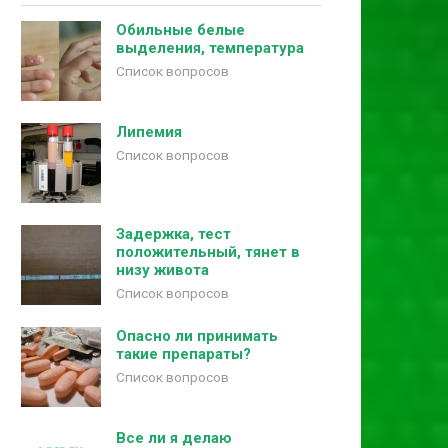
Обильные белые
выделения, температура
Список вопросов
Липемия
Список вопросов
Задержка, тест
положительный, тянет в
низу живота
Список вопросов
Опасно ли принимать
такие препараты?
Список вопросов
Все ли я делаю