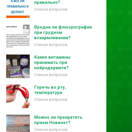
правильно?
Список вопросов
Вредна ли флюорография
при грудном
вскармливании?
Список вопросов
Какие витамины
принимать при
нейродермите?
Список вопросов
Горечь во рту,
температура
Список вопросов
Можно ли прекратить
прием Новинет?
Список вопросов