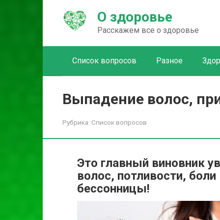
Перейти
О здоровье
к
контенту
Расскажем все о здоровье
Список вопросов
Разное
Здо
Выпадение волос, при
Рубрика:
Список вопросов
Это главный виновник у
волос, потливости, боли 
бессонницы!