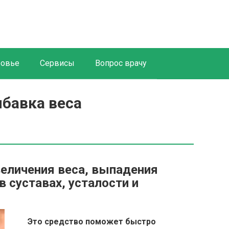
ровье
Сервисы
Вопрос врачу
бавка веса
величения веса, выпадения
в суставах, усталости и
Это средство поможет быстро