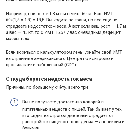
килограммах на квадрат роста в метрах.
Например, при росте 1,8 м вы весите 60 кг. Ваш ИМТ:
60/(1,8 × 1,8) = 18,5. Вы ходите по грани, но всё ещё не
страдаете недостатком веса. А вот если ваш рост — 1,7 м,
а вес — 45 кг, то с ИМТ 15,57 у вас очевидный дефицит
массы тела.
Если возиться с калькулятором лень, узнайте свой ИМТ
на страничке американского Центра по контролю и
профилактике заболеваний (CDC).
Откуда берётся недостаток веса
Причины, по большому счёту, всего три:
Вы не получаете достаточно калорий и
питательных веществ с пищей. Так бывает у тех,
кто сидит на строгой диете или страдает от
расстройств пищевого поведения — анорексии и
булимии.