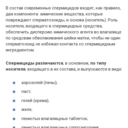
В состав современных спермицидов входят, как правило,
два компонента: химические вещества, которые
повреждают сперматозоиды, и основа (носитель). Роль
носителя, входящего в спермицидные средства,
обеспечить дисперсию химического агента во влагалище
по средсвам обволакивания шейки матки, чтобы ни один
сперматозоид не избежал контакта со спермицидным
ингредиентом.
Спермициды различаются
, в основном,
по типу
носителя
, входящего в их состава, и выпускаются в виде:
аэрозолей (пены);
паст;
гелей (крема);
желе;
пенистых влагалищных таблеток;
пенистых влагалищных суппозиториев;