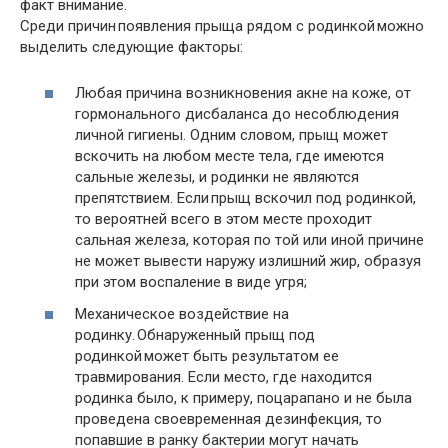
факт внимание.
Среди причин появления прыща рядом с родинкой можно
выделить следующие факторы:
Любая причина возникновения акне на коже, от
гормонального дисбаланса до несоблюдения
личной гигиены. Одним словом, прыщ может
вскочить на любом месте тела, где имеются
сальные железы, и родинки не являются
препятствием. Если прыщ вскочил под родинкой,
то вероятней всего в этом месте проходит
сальная железа, которая по той или иной причине
не может вывести наружу излишний жир, образуя
при этом воспаление в виде угря;
Механическое воздействие на
родинку. Обнаруженный прыщ под
родинкой может быть результатом ее
травмирования. Если место, где находится
родинка было, к примеру, поцарапано и не была
проведена своевременная дезинфекция, то
попавшие в ранку бактерии могут начать