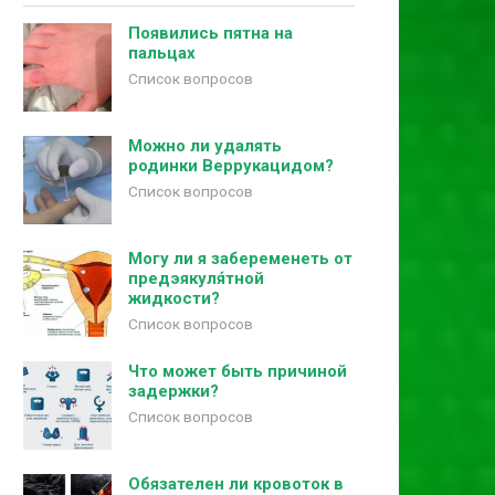
Появились пятна на
пальцах
Список вопросов
Можно ли удалять
родинки Веррукацидом?
Список вопросов
Могу ли я забеременеть от
предэякуля́тной
жидкости?
Список вопросов
Что может быть причиной
задержки?
Список вопросов
Обязателен ли кровоток в