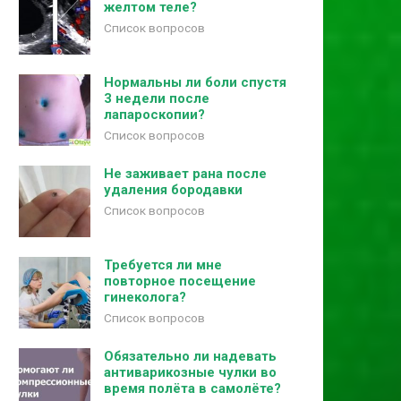
желтом теле?
Список вопросов
Нормальны ли боли спустя
3 недели после
лапароскопии?
Список вопросов
Не заживает рана после
удаления бородавки
Список вопросов
Требуется ли мне
повторное посещение
гинеколога?
Список вопросов
Обязательно ли надевать
антиварикозные чулки во
время полёта в самолёте?