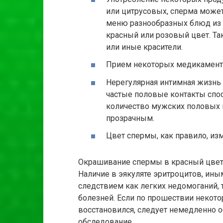
или цитрусовых, сперма може
меню разнообразных блюд из
красный или розовый цвет. Т
или иные красители.
Прием некоторых медикамент
Нерегулярная интимная жизнь
частые половые контакты спос
количество мужских половых к
прозрачным.
Цвет спермы, как правило, из
Окрашивание спермы в красный цвет 
Наличие в эякуляте эритроцитов, ин
следствием как легких недомоганий, т
болезней. Если по прошествии некот
восстановился, следует немедленно о
обследование.