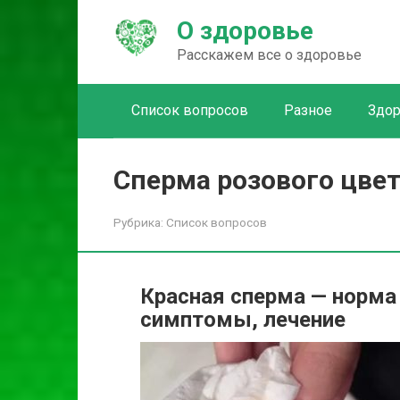
Перейти
О здоровье
к
контенту
Расскажем все о здоровье
Список вопросов
Разное
Здо
Сперма розового цвет
Рубрика:
Список вопросов
Красная сперма — норма 
симптомы, лечение