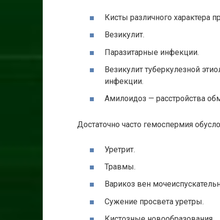
Кисты различного характера п
Везикулит.
Паразитарные инфекции.
Везикулит туберкулезной этио
инфекции.
Амилоидоз — расстройства обм
Достаточно часто гемоспермия обусл
Уретрит.
Травмы.
Варикоз вен мочеиспускательн
Сужение просвета уретры.
Кистозные новообразования.