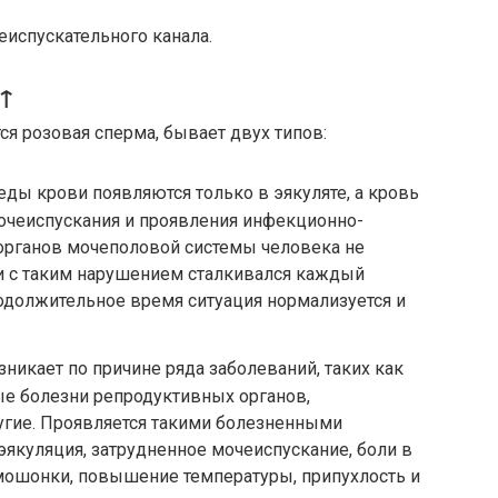
испускательного канала.
?↑
ся розовая сперма, бывает двух типов:
еды крови появляются только в эякуляте, а кровь
очеиспускания и проявления инфекционно-
органов мочеполовой системы человека не
ни с таким нарушением сталкивался каждый
одолжительное время ситуация нормализуется и
никает по причине ряда заболеваний, таких как
ые болезни репродуктивных органов,
ругие. Проявляется такими болезненными
эякуляция, затрудненное мочеиспускание, боли в
 мошонки, повышение температуры, припухлость и