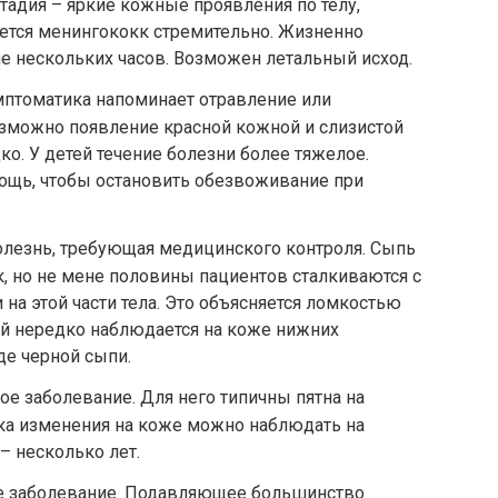
тадия – яркие кожные проявления по телу,
ется менингококк стремительно. Жизненно
ие нескольких часов. Возможен летальный исход.
мптоматика напоминает отравление или
озможно появление красной кожной и слизистой
дко. У детей течение болезни более тяжелое.
ощь, чтобы остановить обезвоживание при
олезнь, требующая медицинского контроля. Сыпь
к, но не мене половины пациентов сталкиваются с
на этой части тела. Это объясняется ломкостью
ый нередко наблюдается на коже нижних
де черной сыпи.
ое заболевание. Для него типичны пятна на
ка изменения на коже можно наблюдать на
 – несколько лет.
е заболевание. Подавляющее большинство