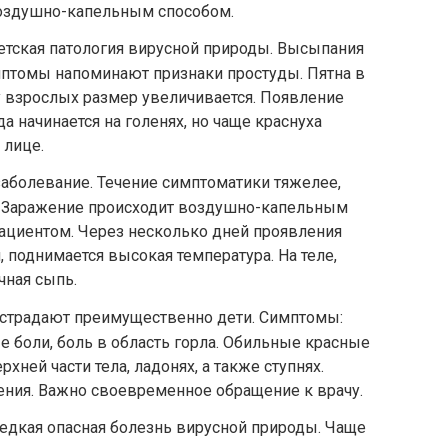
оздушно-капельным способом.
етская патология вирусной природы. Высыпания
птомы напоминают признаки простуды. Пятна в
у взрослых размер увеличивается. Появление
 начинается на голенях, но чаще краснуха
 лице.
аболевание. Течение симптоматики тяжелее,
и. Заражение происходит воздушно-капельным
пациентом. Через несколько дней проявления
, поднимается высокая температура. На теле,
чная сыпь.
 страдают преимущественно дети. Симптомы:
е боли, боль в область горла. Обильные красные
ней части тела, ладонях, а также ступнях.
ия. Важно своевременное обращение к врачу.
едкая опасная болезнь вирусной природы. Чаще