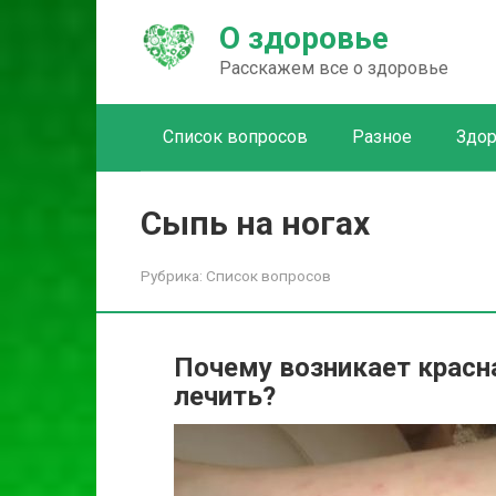
Перейти
О здоровье
к
контенту
Расскажем все о здоровье
Список вопросов
Разное
Здо
Сыпь на ногах
Рубрика:
Список вопросов
Почему возникает красна
лечить?