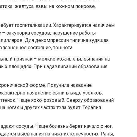
тика: желтуха, язвы на кожном покрове,
ебует госпитализации. Характеризуется наличием
е – закупорка сосудов, нарушение работы
апилляров. Для декомпрессии типична зудящая
болезненное состояние, тошнота.
лавный признак – мелкие кожные высыпания на
ных площадях. При надавливании образования
 хронической форме. Получила название
характерно появление сыпи в виде узелков,
ттенок. Чаще ярко-розовый. Сверху образований
а ногах и других частях тела зудит. Терапия
радают сосуды. Чаще болезнь берет начало с ног.
дается высыпания на нижних конечностях. Раны,