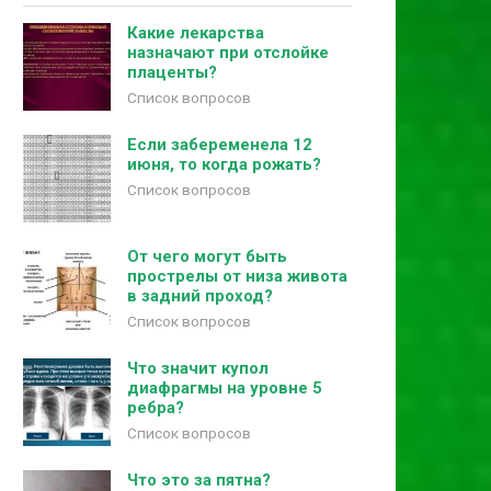
Какие лекарства
назначают при отслойке
плаценты?
Список вопросов
Если забеременела 12
июня, то когда рожать?
Список вопросов
От чего могут быть
прострелы от низа живота
в задний проход?
Список вопросов
Что значит купол
диафрагмы на уровне 5
ребра?
Список вопросов
Что это за пятна?