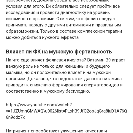
забеременеть, должна создать все необходимые
условия для этого. Ей обязательно следует пройти все
исследования и провести диагностику на уровень
витаминов в организме. Отметим, что фолио следует
принимать наряду с другими витаминами и правильным
образом жизни. Только в составе комплексной терапии
можно добиться нужного эффекта.
Влияет ли ФК на мужскую фертильность
На что еще влияет фолиевая кислота? Витамин В9 играет
важную роль не только для женщины и будущего
малыша, но он положительно влияет и на мужской
организм. Доказано, что недостаток данного витамина
приводит к снижению формирования сперматозоидов и
соответственно к мужскому бесплодию.
https://www.youtube.com/watch?
v=1JZUmnGMWAQ\u0026list=PLxhB9JfQ2opJqGrq8iuD1A76Q
6n9ddz7x
Нутрициент способствует улучшению качества и