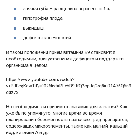
заячья губа – расщелина верхнего неба;
гипотрофия плода;
выкидыш;
дефекты конечностей.
В таком положении прием витамина В9 становится
необходимым, для устранения дефицита и поддержки
организма в целом.
https://www.youtube.com/watch?
v=BJFcgKcwTiI\u0026list=PLxhB9JfQ2opJqGrq8iuD1A76Q6n9
ddz7x
Но необходимо ли принимать витамин для зачатия? Как
уже было упомянуто, многие врачи во время
планирования беременности назначают ряд препаратов,
содержащих микроэлементы, такие как магний, кальций,
йод, витамин А и др.