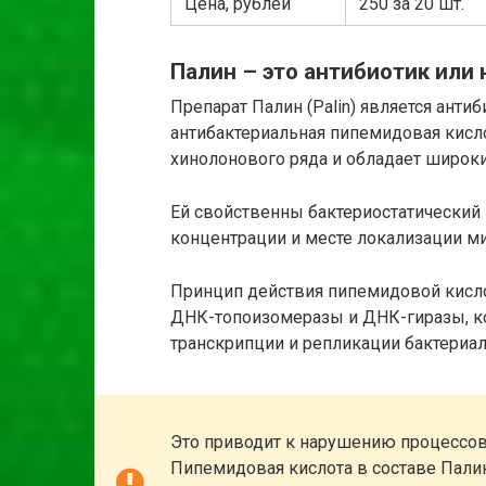
Цена, рублей
250 за 20 шт.
Палин – это антибиотик или 
Препарат Палин (Palin) является антиб
антибактериальная пипемидовая кисло
хинолонового ряда и обладает широк
Ей свойственны бактериостатический
концентрации и месте локализации м
Принцип действия пипемидовой кисло
ДНК-топоизомеразы и ДНК-гиразы, ко
транскрипции и репликации бактериал
Это приводит к нарушению процессов
Пипемидовая кислота в составе Пали