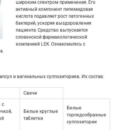
широким спектром применения. Его
активный компонент пипемидовая
кислота подавляет рост патогенных
бактерий, ускоряя выздоровления
пациента. Средство выпускается
словенской фармакологической
компанией LEK. Ознакомьтесь с
а.
апсул и вагинальных суппозиториев. Их состав:
Свечи
 с
Белые
чкой,
Белые круглые
торпедообразные
ый
таблетки
суппозитории