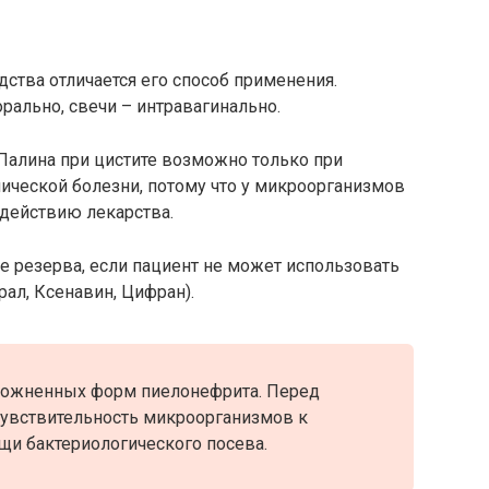
ства отличается его способ применения.
рально, свечи – интравагинально.
Палина при цистите возможно только при
ической болезни, потому что у микроорганизмов
здействию лекарства.
е резерва, если пациент не может использовать
ал, Ксенавин, Цифран).
сложненных форм пиелонефрита. Перед
чувствительность микроорганизмов к
щи бактериологического посева.