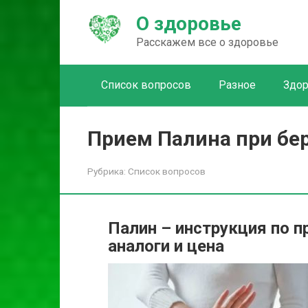
Перейти
О здоровье
к
контенту
Расскажем все о здоровье
Список вопросов
Разное
Здо
Прием Палина при бе
Рубрика:
Список вопросов
Палин – инструкция по п
аналоги и цена